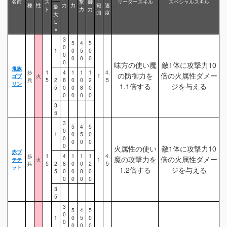
名前
ス
撃
御
リーダースキル
スペシャルスキル
種
性
力
力
範
速
最
ト
力
力
囲
度
大
L
v
3
5
4
5
0
1
0
5
0
0
0
0
0
0
味方の使い魔
敵1体に攻撃力10
鬼族
歩
1
4
1
1
1
4.
の防御力を
倍の火属性ダメー
ゴブ
火
1
兵
5
2
8
0
0
2
5
リン
1.1倍する
ジを与える
5
0
0
8
0
0
0
0
0
3
5
3
5
4
5
0
1
0
5
0
0
0
0
0
0
火属性の使い
敵1体に攻撃力10
赤プ
歩
1
4
1
1
1
4.
魔の攻撃力を
倍の火属性ダメー
テテ
火
1
兵
5
2
8
0
0
2
5
ット
1.2倍する
ジを与える
5
0
0
8
0
0
0
0
0
3
5
3
5
4
5
0
1
0
5
0
0
0
0
0