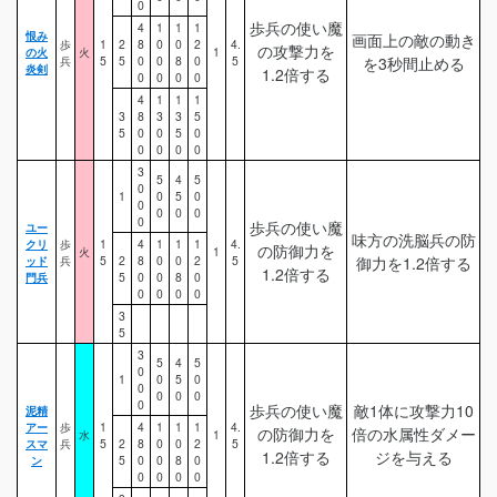
0
歩兵の使い魔
4
1
1
1
恨み
画面上の敵の動き
歩
1
2
8
0
0
2
4.
の攻撃力を
の火
火
1
兵
5
5
0
0
8
0
5
を3秒間止める
炎剣
1.2倍する
0
0
0
0
4
1
1
1
3
8
3
3
5
5
0
0
5
0
0
0
0
0
3
5
4
5
0
1
0
5
0
0
0
0
0
0
歩兵の使い魔
ユー
味方の洗脳兵の防
クリ
歩
1
4
1
1
1
4.
の防御力を
火
1
ッド
兵
5
2
8
0
0
2
5
御力を1.2倍する
1.2倍する
門兵
5
0
0
8
0
0
0
0
0
3
5
3
5
4
5
0
1
0
5
0
0
0
0
0
0
歩兵の使い魔
敵1体に攻撃力10
泥精
アー
歩
1
4
1
1
1
4.
の防御力を
倍の水属性ダメー
水
1
スマ
兵
5
2
8
0
0
2
5
1.2倍する
ジを与える
ン
5
0
0
8
0
0
0
0
0