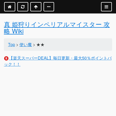
真 姫狩りインペリアルマイスター 攻
略 Wiki
Top
>
使い魔
> ★★
【楽天スーパーDEAL】毎日更新・最大50％ポイントバ
ック！！