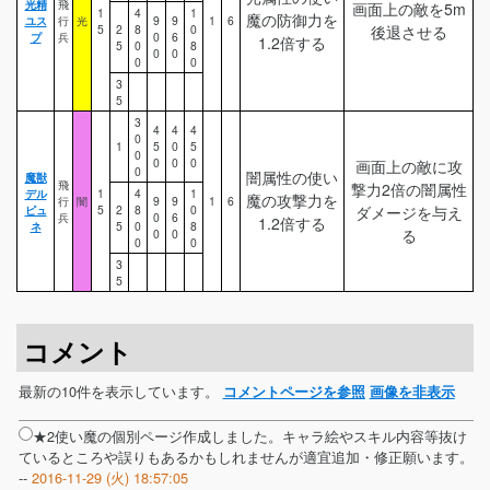
光精
飛
画面上の敵を5m
1
4
1
魔の防御力を
ユス
行
光
9
9
1
6
5
2
8
0
後退させる
プ
兵
0
6
1.2倍する
5
0
8
0
0
0
0
3
5
3
4
4
4
0
1
5
0
5
0
0
0
0
画面上の敵に攻
0
闇属性の使い
魔獣
飛
撃力2倍の闇属性
デル
1
4
1
魔の攻撃力を
行
闇
9
9
1
6
ピュ
5
2
8
0
ダメージを与え
兵
0
6
1.2倍する
ネ
5
0
8
る
0
0
0
0
3
5
コメント
最新の10件を表示しています。
コメントページを参照
画像を非表示
★2使い魔の個別ページ作成しました。キャラ絵やスキル内容等抜け
ているところや誤りもあるかもしれませんが適宜追加・修正願います。
--
2016-11-29 (火) 18:57:05