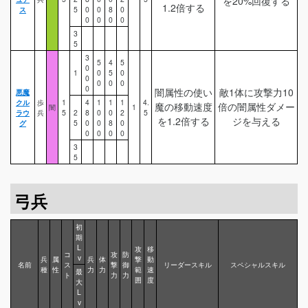
を20%回復する
1.2倍する
ス
5
0
0
8
0
0
0
0
0
3
5
3
5
4
5
0
1
0
5
0
0
0
0
0
0
闇属性の使い
敵1体に攻撃力10
悪魔
クル
歩
1
4
1
1
1
4.
魔の移動速度
倍の闇属性ダメー
闇
1
ラウ
兵
5
2
8
0
0
2
5
を1.2倍する
ジを与える
グ
5
0
0
8
0
0
0
0
0
3
5
弓兵
初
期
L
攻
移
コ
攻
防
v
兵
属
兵
体
撃
動
名前
ス
撃
御
リーダースキル
スペシャルスキル
種
性
力
力
範
速
最
ト
力
力
囲
度
大
L
v