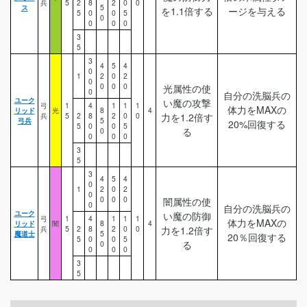
兵
5
2
8
2
0
0
ス
5
を1.1倍する
ージを与える
5
0
0
5
0
0
0
0
3
5
3
4
5
4
0
1
2
0
2
0
0
0
0
光属性の使
0
自分の洗脳兵の
ユーク
い魔の攻撃
弓
1
4
1
1
1
体力をMAXの
リッド
光
8
4
兵
5
2
8
2
0
0
力を1.2倍す
弓兵
5
20%回復する
5
0
0
5
る
0
0
0
0
3
5
3
4
5
4
0
1
2
0
2
0
0
0
0
闇属性の使
0
自分の洗脳兵の
ユーク
い魔の防御
弓
1
4
1
1
1
体力をMAXの
リッド
闇
8
4
兵
5
2
8
2
0
0
力を1.2倍す
魔道士
5
20％回復する
5
0
0
5
る
0
0
0
0
3
5