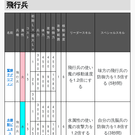
飛行兵
初
期
L
攻
移
コ
攻
防
v
兵
属
兵
体
撃
動
名前
ス
撃
御
リーダースキル
スペシャルスキル
種
性
力
力
範
速
最
ト
力
力
囲
度
大
L
v
3
4
4
4
0
1
5
0
5
0
0
0
0
飛行兵の使い
0
味方の飛行兵の
鷲獅
飛
魔の移動速度
子グ
1
4
1
防御力を1.5倍す
行
火
9
9
1
6
リフ
5
2
8
0
を1.2倍にす
兵
0
6
る (5秒間)
ィン
5
0
8
る
0
0
0
0
3
5
3
4
4
4
0
1
5
0
5
0
0
0
0
0
水属性の使い
自分の洗脳兵の
水棲
飛
獣ピ
1
4
1
魔の攻撃力を
防御力を1.8倍す
行
水
9
9
1
6
ュネ
5
2
8
0
兵
0
6
1.2倍する
る(3秒間)
ス
5
0
8