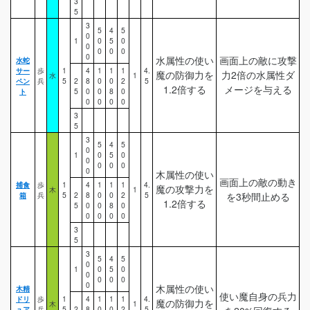
3
5
3
5
4
5
0
1
0
5
0
0
0
0
0
0
水属性の使い
画面上の敵に攻撃
水蛇
サー
歩
1
4
1
1
1
4.
魔の防御力を
力2倍の水属性ダ
水
1
ペン
兵
5
2
8
0
0
2
5
1.2倍する
メージを与える
ト
5
0
0
8
0
0
0
0
0
3
5
3
5
4
5
0
1
0
5
0
0
0
0
0
0
木属性の使い
画面上の敵の動き
捕食
歩
1
4
1
1
1
4.
魔の攻撃力を
木
1
箱
兵
5
2
8
0
0
2
5
を3秒間止める
1.2倍する
5
0
0
8
0
0
0
0
0
3
5
3
5
4
5
0
1
0
5
0
0
0
0
0
0
木属性の使い
木精
使い魔自身の兵力
ドリ
歩
1
4
1
1
1
4.
魔の防御力を
木
1
ュア
兵
5
2
8
0
0
2
5