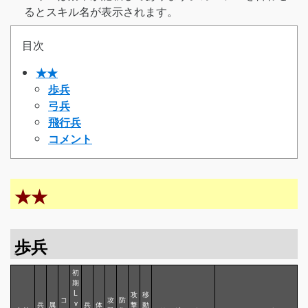
るとスキル名が表示されます。
目次
★★
歩兵
弓兵
飛行兵
コメント
★★
歩兵
初
期
L
攻
移
コ
攻
防
v
兵
属
兵
体
撃
動