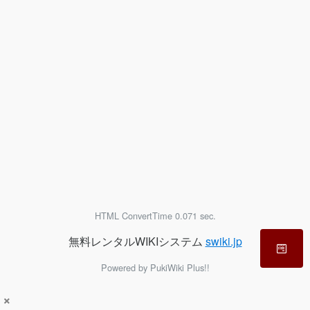
HTML ConvertTime 0.071 sec.
無料レンタルWIKIシステム
swiki.jp
Powered by PukiWiki Plus!!
×