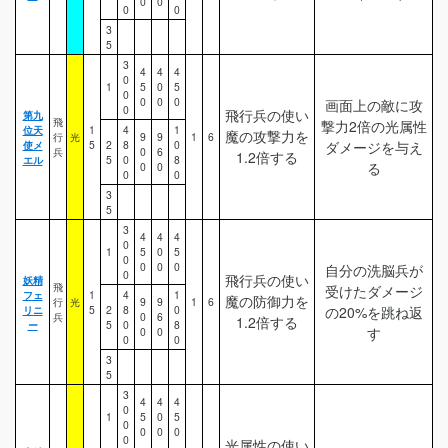
0
0
0
0
3
5
3
4
4
4
0
1
5
0
5
0
0
0
0
画面上の敵に攻
0
飛行兵の使い
第九
飛
撃力2倍の光属性
位天
1
4
1
魔の攻撃力を
行
光
9
9
1
6
使メ
5
2
8
0
ダメージを与え
兵
0
6
1.2倍する
エル
5
0
8
る
0
0
0
0
3
5
3
4
4
4
0
1
5
0
5
0
0
0
0
自分の洗脳兵が
0
飛行兵の使い
妖精
飛
受けたダメージ
フェ
1
4
1
魔の防御力を
行
光
9
9
1
6
リニ
5
2
8
0
の20%を跳ね返
兵
0
6
1.2倍する
ー
5
0
8
す
0
0
0
0
3
5
3
4
4
4
0
1
5
0
5
0
0
0
0
0
光属性の使い