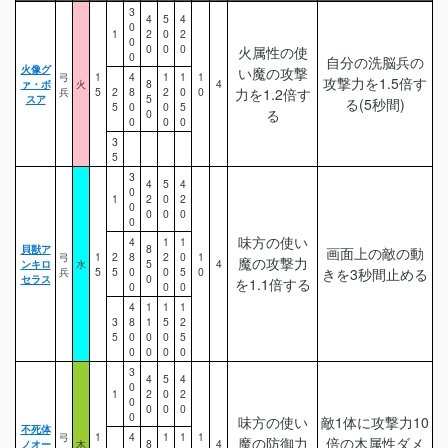
3
4
5
4
0
1
2
0
2
0
0
0
0
火属性の使
0
自分の洗脳兵の
火像グ
い魔の攻撃
弓
1
4
1
1
1
攻撃力を1.5倍す
ァ・ボ
火
8
4
兵
5
2
8
2
0
0
力を1.2倍す
スア
5
る(5秒間)
5
0
0
5
る
0
0
0
0
3
5
3
4
5
4
0
1
2
0
2
0
0
0
0
0
味方の使い
4
1
1
貝獣ア
8
画面上の敵の動
弓
1
2
8
2
0
1
魔の攻撃力
ンキロ
水
5
4
兵
5
5
0
0
5
0
きを3秒間止める
セラス
0
を1.1倍する
0
0
0
4
1
1
1
3
8
1
5
2
5
0
0
0
5
0
0
0
0
3
4
5
4
0
1
2
0
2
0
0
0
0
0
味方の使い
敵1体に攻撃力10
不死体
弓
1
4
1
1
1
魔の防御力
倍の木属性ダメ
ノオー
木
8
4