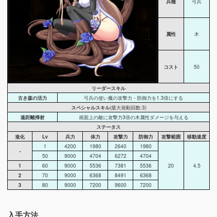
兵種
弓兵
属性
木
コスト
50
リーダースキル
古き森の活力
弓兵の使い魔の攻撃力・防御力を1.3倍にする
スペシャルスキル
(最大発動回数:3)
遠距離掃射
画面上の敵に攻撃力3倍の木属性ダメージを与える
ステータス
進化
Lv
兵力
体力
攻撃力
防御力
攻撃範囲
移動速度
1
4200
1980
2640
1980
-
50
9000
4704
6272
4704
1
60
9000
5536
7381
5536
20
4.5
2
70
9000
6368
8491
6368
3
80
9000
7200
9600
7200
入手方法