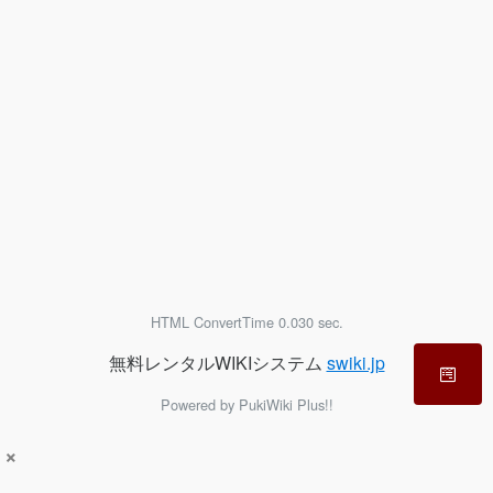
HTML ConvertTime 0.030 sec.
無料レンタルWIKIシステム
swiki.jp
Powered by PukiWiki Plus!!
×