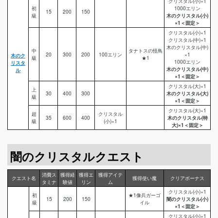
クリスタル(小)×1
初
1000エリン
15
200
150
級
木のクリスタル(小)
×1＜固定＞
クリスタル(小)×1
クリスタル(中)×1
木のクリスタル(中)
中
タナトスの怪鳥
20
300
200
100エリン
×1
木のク
級
★1
1000エリン
リスタ
木のクリスタル(中)
ル
×1＜固定＞
クリスタル(大)×1
上
30
400
300
木のクリスタル(大)
級
×1＜固定＞
クリスタル(大)×1
超
クリスタル
35
600
400
木のクリスタル(特
級
(小)×1
大)×1＜固定＞
闇のクリスタルクエスト
消費ス
獲得経
獲得エ
獲得アイテ
クエスト名
獲得使い魔
クリアボーナス
タミナ
験値
リン
ム
クリスタル(小)×1
初
★1像兵ガーゴ
15
200
150
闇のクリスタル(小)
級
イル
×1＜固定＞
クリスタル(小)×1