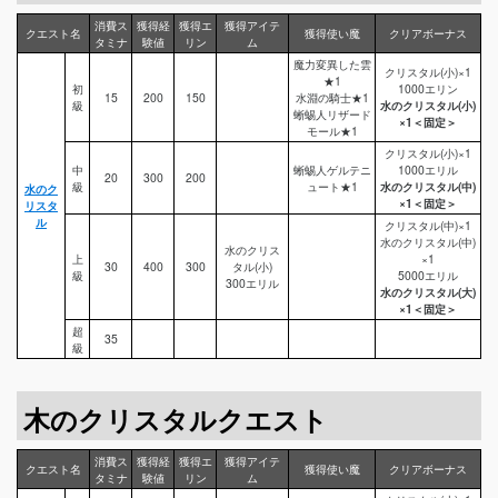
消費ス
獲得経
獲得エ
獲得アイテ
クエスト名
獲得使い魔
クリアボーナス
タミナ
験値
リン
ム
魔力変異した雲
クリスタル(小)×1
★1
初
1000エリン
15
200
150
水淵の騎士★1
級
水のクリスタル(小)
蜥蜴人リザード
×1＜固定＞
モール★1
クリスタル(小)×1
中
蜥蜴人ゲルテニ
1000エリル
20
300
200
級
ュート★1
水のクリスタル(中)
水のク
×1＜固定＞
リスタ
ル
クリスタル(中)×1
水のクリスタル(中)
水のクリス
上
×1
30
400
300
タル(小)
級
5000エリル
300エリル
水のクリスタル(大)
×1＜固定＞
超
35
級
木のクリスタルクエスト
消費ス
獲得経
獲得エ
獲得アイテ
クエスト名
獲得使い魔
クリアボーナス
タミナ
験値
リン
ム