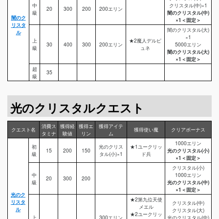
中
クリスタル(中)×1
20
300
200
200エリン
級
闇のクリスタル(中)
闇のク
×1＜固定＞
リスタ
闇のクリスタル(大)
ル
×1
上
★2魔人デルピ
30
400
300
200エリン
5000エリン
級
ュネ
闇のクリスタル(大)
×1＜固定＞
超
35
級
光のクリスタルクエスト
消費ス
獲得経
獲得エ
獲得アイテ
クエスト名
獲得使い魔
クリアボーナス
タミナ
験値
リン
ム
1000エリン
初
光のクリス
★1ユークリッ
15
200
150
光のクリスタル(小)
級
タル(小)×1
ド兵
×1＜固定＞
クリスタル(小)
中
1000エリン
20
300
200
級
光のクリスタル(中)
×1＜固定＞
光のク
★2第九位天使
リスタ
クリスタル(中)
メエル
ル
クリスタル(大)
★2ユークリッ
上
300エリン
光のクリスタル(中)