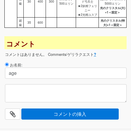
30
400
300
ド弓兵士
級
500エリン
5000エリン
★2妖精フェリ
光のクリスタル(大)
ニー
×1＜固定＞
★2光精ユスプ
超
光のクリスタル(特
35
600
級
大)×1＜固定＞
コメント
コメントはありません。
Comments/ゲリラクエスト
?
お名前: