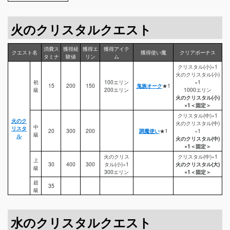
火のクリスタルクエスト
消費ス
獲得経
獲得エ
獲得アイテ
クエスト名
獲得使い魔
クリアボーナス
タミナ
験値
リン
ム
クリスタル(小)×1
火のクリスタル(小)
初
100エリン
×1
15
200
150
鬼族オーク
★1
級
200エリン
1000エリン
火のクリスタル(小)
×1＜固定＞
クリスタル(中)×1
火のク
火のクリスタル(中)
中
リスタ
20
300
200
調魔使い
★1
×1
級
ル
火のクリスタル(中)
×1＜固定＞
火のクリス
クリスタル(中)×1
上
30
400
300
タル(小)×1
火のクリスタル(大)
級
300エリン
×1＜固定＞
超
35
級
水のクリスタルクエスト